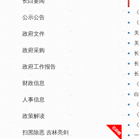
长白要闻
《
公示公告
《
关
政府文件
关
政府采购
政府工作报告
财政信息
《
人事信息
《
《
政策解读
《
扫黑除恶 吉林亮剑
一