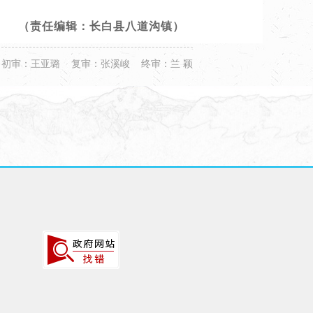
（责任编辑：​长白县八道沟镇）
初审：王亚璐 复审：张溪峻 终审：兰 颖