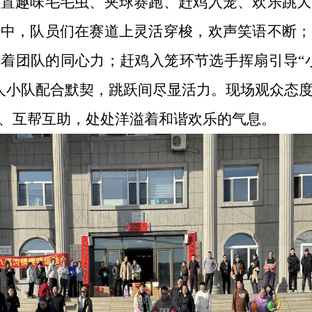
趣味毛毛虫、夹球赛跑、赶鸡入笼、欢乐跳大
目中，队员们在赛道上灵活穿梭，欢声笑语不断；
着团队的同心力；赶鸡入笼环节选手挥扇引导“
人小队配合默契，跳跃间尽显活力。现场观众态
、互帮互助，处处洋溢着和谐欢乐的气息。