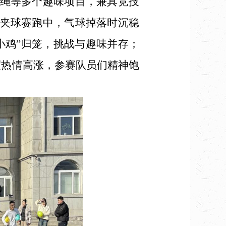
绳等多个趣味项目，兼具竞技
夹球赛跑中，气球掉落时沉稳
小鸡”归笼，挑战与趣味并存；
度热情高涨，参赛队员们精神饱