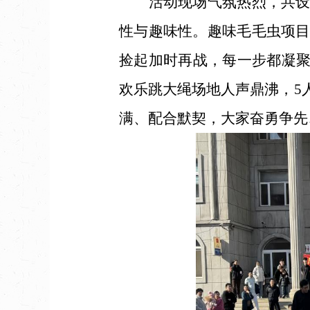
活动现场气氛热烈，共设置
性与趣味性。趣味毛毛虫项
捡起加时再战，每一步都凝聚
欢乐跳大绳场地人声鼎沸，5
满、配合默契，大家奋勇争先