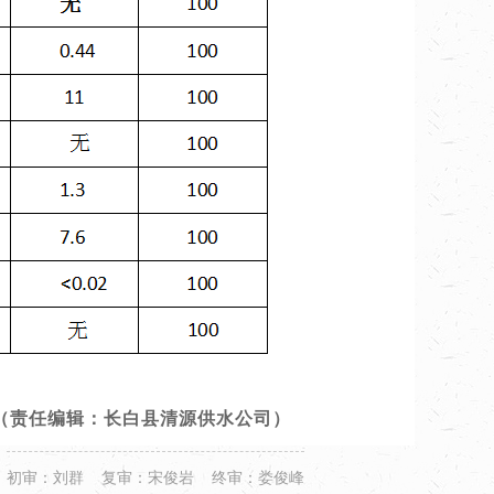
（责任编辑：长白县清源供水公司）
初审：刘群 复审：宋俊岩 终审：娄俊峰