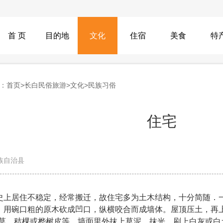
首 页
目的地
文化
住宿
美食
特
：
首页
>
长白民俗旅游
>
文化
>
民族习俗
住宅
族自治县
居住不稳定，经常搬迁，故住宅多为土木结构，十分简随．一
，用碗口粗的原木砍成凹口，纵横咬合而成墙体。屋顶压土，再上
稻草．秸棵或桦树皮等．墙面里外抹上草泥，抹光，刷上白灰或白