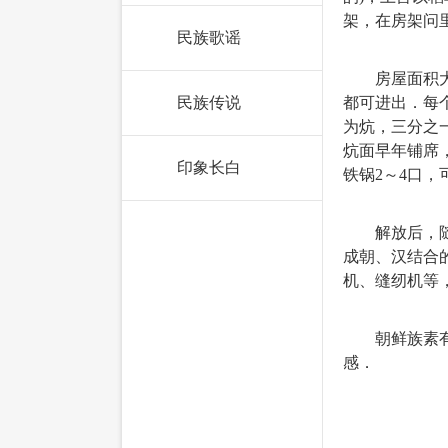
架，在房架问
民族歌谣
房屋面积大小
民族传说
都可进出．每
为炕，三分之
炕面早年铺席
印象长白
铁锅2～4口
解放后，随着
成朝、汉结合
机、缝纫机等
朝鲜族素有“
感．