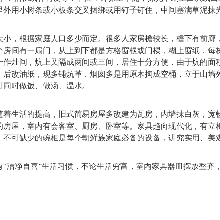
里外用小树条或小板条交叉捆绑或用钉子钉住，中间塞满草泥抹
，根据家庭人口多少而定。很多人家房檐较长，檐下有前廊，
个房间有一扇门，从上到下都是方格窗棂或门棂，糊上窗纸．每
一作灶间，炕上又隔成两间或三间，居住十分方便．由于炕的面
，后改油纸，现多铺炕革．烟囱多是用原木掏成空桶，立于山墙
，可同时做饭、做汤、温水。
生活的提高，旧式简易房屋多改建为瓦房，内墙抹白灰，宽畅
的房屋，室内有会客室、厨房、卧室等。家具趋向现代化，有立
，不可缺少的碗柜是每个朝鲜族家庭必备的设备，讲究实用、美
洁净自喜”生活习惯，不论生活穷富，室内家具器皿摆放整齐