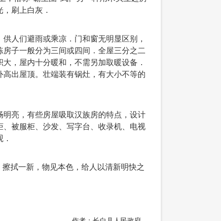
光，刷上白灰．
供人们避雨或乘凉．门和窗无明显区别，
栋房子一般分为三间或四间．全屋三分之二
积大，屋内十分暖和，不需另加取暖设备．
外高出屋顶。壮端装有锅灶，有大小不等的
明亮，有些房屋吸取汉族房的特点，设计
柜、被服柜、沙发、写字台、收录机、电视
观．
，擦拭一新，物见本色，给人以清新明快之
作者：长白县人民政府