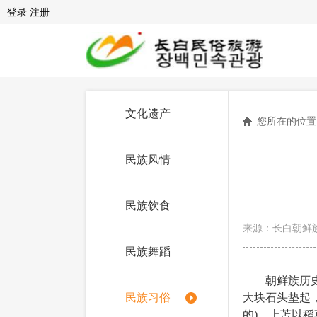
登录
注册
文化遗产
您所在的位置
民族风情
民族饮食
来源：长白朝鲜
民族舞蹈
朝鲜族历史上
民族习俗
大块石头垫起
的)，上苫以